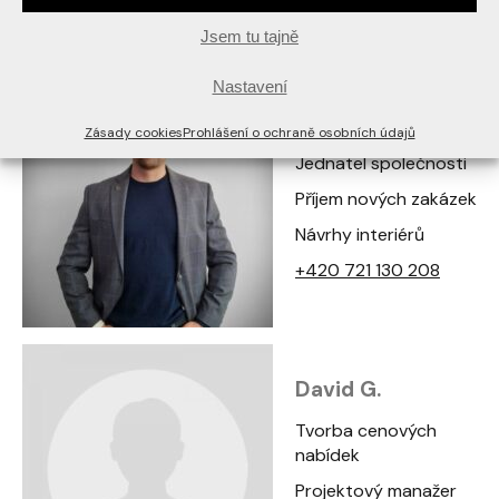
Lidé ve firmě
Jsem tu tajně
Nastavení
Tomáš Polcer
Zásady cookies
Prohlášení o ochraně osobních údajů
Jednatel společnosti
Příjem nových zakázek
Návrhy interiérů
+420 721 130 208
David G.
Tvorba cenových
nabídek
Projektový manažer