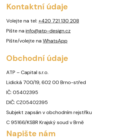
Kontaktní údaje
Volejte na tel:
+420 721 130 208
Pište na
info@atp-design.cz
Pište/volejte na
WhatsApp
Obchodní údaje
ATP – Capital s.r.o.
Lidická 700/19, 602 00 Brno-střed
IČ: 05402395
DIČ: CZ05402395
Subjekt zapsán v obchodním rejstříku
C 95166/KSBR Krajský soud v Brně
Napište nám