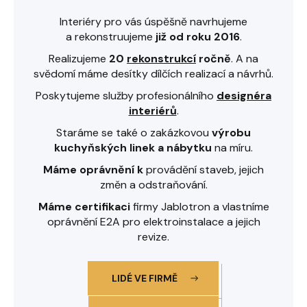
Interiéry pro vás úspěšně navrhujeme
a rekonstruujeme
již od roku 2016
.
Realizujeme
20
rekonstrukcí
ročně
. A na
svědomí máme desítky dílčích realizací a návrhů.
Poskytujeme služby profesionálního
designéra
interiérů
.
Staráme se také o zakázkovou
výrobu
kuchyňských linek
a nábytku
na míru.
Máme oprávnění k
provádění staveb, jejich
změn a odstraňování.
Máme certifikaci
firmy Jablotron a vlastníme
oprávnění E2A pro elektroinstalace a jejich
revize.
LIDÉ VE FIRMĚ