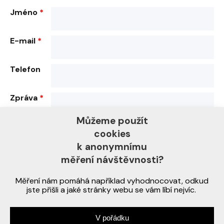
Jméno
*
E-mail
*
Telefon
Zpráva
*
Můžeme použít
cookies
k anonymnímu
Zpracováváme vaše osobní údaje.
Zjistěte více >
měření návštěvnosti?
Měření nám pomáhá například vyhodnocovat, odkud
jste přišli a jaké stránky webu se vám líbí nejvíc.
V pořádku